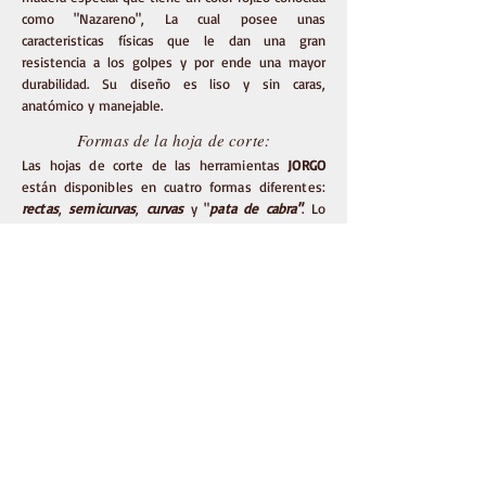
como "Nazareno", La cual posee unas
caracteristicas físicas que le dan una gran
resistencia a los golpes y por ende una mayor
durabilidad.
Su diseño es liso y sin caras,
anatómico y manejable.
Formas de la hoja de corte:
Las hojas de corte de las herramientas
JORGO
están disponibles en cuatro formas diferentes:
rectas
,
semicurvas
,
curvas
y "
pata de cabra"
. Lo
que hace que sean las más indicadas para gran
cantidad de trabajos especializados que no se
pueden lograr sólo con herramientas rectas.
Experiencia y Calidad
Herramientas
JORGO